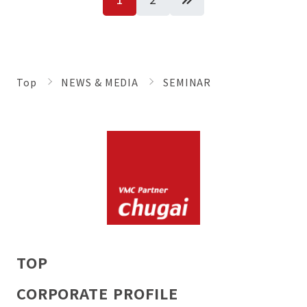
ー
ジ
ネ
Top
NEWS & MEDIA
SEMINAR
ー
シ
ョ
ン
TOP
CORPORATE PROFILE