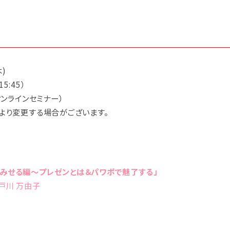
木)
5:45）
オンラインセミナー）
より変更する場合がございます。
みせる編～プレゼンとは＆パワポで魅了する」
戸川 万由子