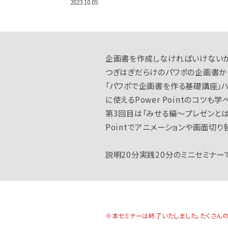
2023.10.05
企画書を作成しなければいけないが
つぎはぎだらけのパワポの企画書か
「パワポで企画書を作る基礎講座」
に使えるPower Pointのコツも
第3回目は「みせる編～プレゼンとは
Pointでアニメーションや画面切
説明20分実践20分のミニセミナー
※本セミナーは終了いたしました。たくさん